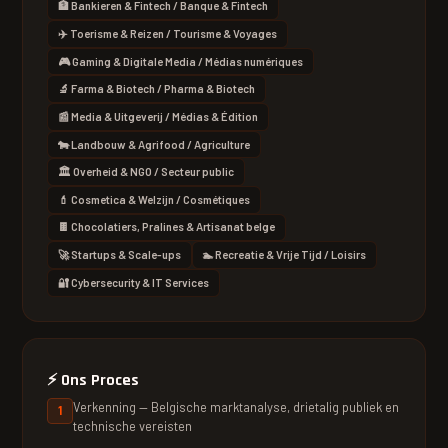
🏦 Bankieren & Fintech / Banque & Fintech
✈️ Toerisme & Reizen / Tourisme & Voyages
🎮 Gaming & Digitale Media / Médias numériques
🔬 Farma & Biotech / Pharma & Biotech
📰 Media & Uitgeverij / Médias & Édition
🐄 Landbouw & Agrifood / Agriculture
🏛 Overheid & NGO / Secteur public
💄 Cosmetica & Welzijn / Cosmétiques
🍫 Chocolatiers, Pralines & Artisanat belge
🚀 Startups & Scale-ups
🏊 Recreatie & Vrije Tijd / Loisirs
🔐 Cybersecurity & IT Services
⚡
Ons Proces
Verkenning — Belgische marktanalyse, drietalig publiek en
technische vereisten