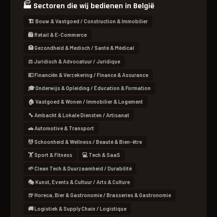
🏭
Sectoren die wij bedienen in België
🏗 Bouw & Vastgoed / Construction & Immobilier
🛍 Retail & E-Commerce
🏥 Gezondheid & Medisch / Santé & Médical
⚖️ Juridisch & Advocatuur / Juridique
💶 Financiën & Verzekering / Finance & Assurance
🎓 Onderwijs & Opleiding / Éducation & Formation
🏠 Vastgoed & Wonen / Immobilier & Logement
🔧 Ambacht & Lokale Diensten / Artisanat
🚗 Automotive & Transport
💆 Schoonheid & Wellness / Beauté & Bien-être
🏋 Sport & Fitness
💻 Tech & SaaS
🌱 Clean Tech & Duurzaamheid / Durabilité
🎭 Kunst, Events & Cultuur / Arts & Culture
🍺 Horeca, Bier & Gastronomie / Brasseries & Gastronomie
🚚 Logistiek & Supply Chain / Logistique