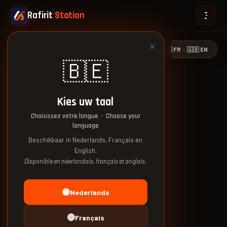
Rafirit
Station
✕
🇧🇪 NL
🇧🇪 FR
🇬🇧 EN
|
|
🇧🇪
Kies uw taal
Choisissez votre langue · Choose your
language
Beschikbaar in Nederlands, Français en
English.
Disponible en néerlandais, français et anglais.
🟡
Nederlands
🔴
Français