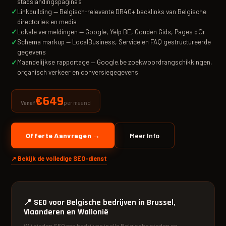
stadslandingspagina's
Linkbuilding — Belgisch-relevante DR40+ backlinks van Belgische
directories en media
Lokale vermeldingen — Google, Yelp BE, Gouden Gids, Pages d'Or
Schema markup — LocalBusiness, Service en FAQ gestructureerde
gegevens
Maandelijkse rapportage — Google.be zoekwoordrangschikkingen,
organisch verkeer en conversiegegevens
€649
per maand
Vanaf
Offerte Aanvragen →
Meer Info
↗ Bekijk de volledige SEO-dienst
📍
SEO voor Belgische bedrijven in Brussel,
Vlaanderen en Wallonië
Wij bieden SEO aan bedrijven in alle Belgische steden en