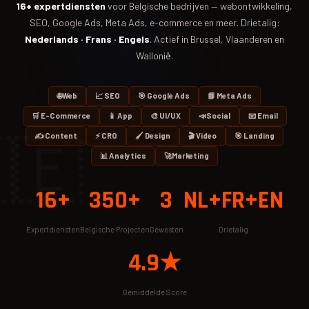
16+ expertdiensten
voor Belgische bedrijven — webontwikkeling,
SEO, Google Ads, Meta Ads, e-commerce en meer. Drietalig:
Nederlands · Frans · Engels
. Actief in Brussel, Vlaanderen en
Wallonië.
🌐
Web
📈 SEO
🎯 Google Ads
📘 Meta Ads
🛒 E-Commerce
📱 App
🎨 UI/UX
📣
Social
📧 Email
🇪
✍️ Content
⚡ CRO
🖌️ Design
🎬 Video
🎯 Landing
📊 Analytics
🚀
Marketing
16+
350+
3
NL+FR+EN
Expertdiensten
Belgische Projecten
Gewesten
Drietalig
4.9★
Gemiddelde Score